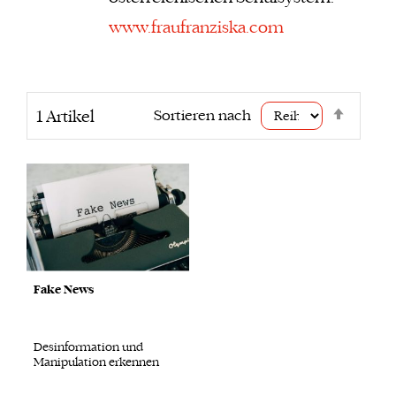
www.fraufranziska.com
Abstei
Sortieren nach
1
Artikel
sortie
Fake News
Desinformation und
Manipulation erkennen