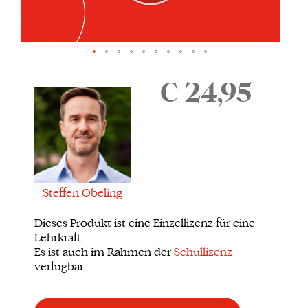
Zum
Anfang
€ 24,95
der
Bildgalerie
springen
Steffen Obeling
Dieses Produkt ist eine Einzellizenz für eine
Lehrkraft.
Es ist auch im Rahmen der
Schullizenz
verfügbar.