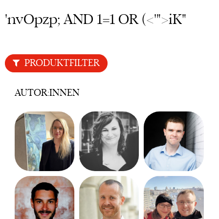
'nvOpzp; AND 1=1 OR (<'">iK"
PRODUKTFILTER
AUTOR:INNEN