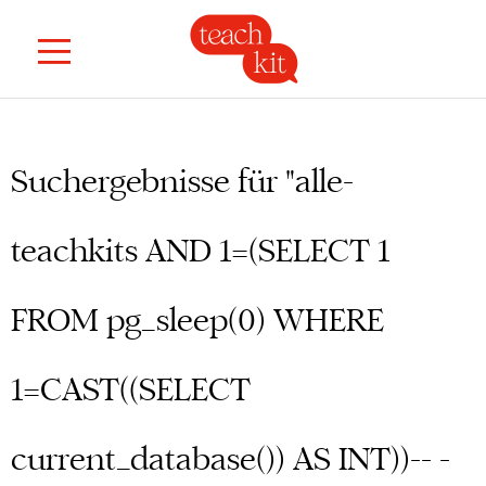
Suchergebnisse für "alle-
teachkits AND 1=(SELECT 1
FROM pg_sleep(0) WHERE
1=CAST((SELECT
current_database()) AS INT))-- -